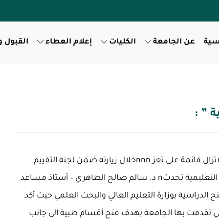
سية
عن الجامعة
الكليات
إعلام العطاء
القبول 
 ” :
مغامرة وحاجة كبيرة جداً..أن تفتح جامعة العطاء .. والحرب لاتزال قائمة على تعز nnnخلال زيارته ضمن لجنة التقييم
لجامعة العطاء للعلوم والتكنولوجيا وزيارتهم لإذاعة العطاء التعليمية تحدثn د. سالم صالح الطاهري – أستاذ مساعد
ح الدراسية بوزارة التعليم العالي والبحث العلمي حيث أكد
 التي تقدمت بها الجامعة بهدف فتح أقسام طبية الى جانب