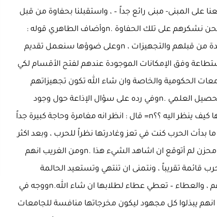
ا على المبنى- مبنى رائع جداً – ، واستقبلنا بحفاوة من قبل
رئيس الجامعة ، والموظفين ، ورئيس الأمناء في الجامعة ونحن نشكرهم على تلك الحفاوة .nوأضاف الطاهري قوله :
سوف نكمل مهمتنا ان شاء الله على ما تم من البرامج المعدة من قبلهم والتجهيزات ، nوعلى ضوؤها سنعمل تقديم
لاستطاعة وفق الإمكانات الموجودة عندهم لفتح الأقسام لكي
جامعات الحكومية والخاصة وان شاء الله تكون تجهيزاتهم
كافية ونتمنى لهم التوفيق في مهامهم وفي عملهم وفي التحصيل العلمي .nوفي رده على سؤال الإذاعة حول وجود
جامعة العطاء في ظل هذا الظرف في تعز ونشأتها وظهورها كيف ينظر اليه ؟؟n= قال : انظر انه مغامرة وحاجة كبيرة جداً
 بدأت الحرب كنت في تعز وغادرتها نظراً للحرب ، وبعد اكثر
من ثلاث سنوات شفت تعز مدمرة ، حقيقة شيء مؤلم جداً ومحزن لم أتوقع ان اشاهد الشيء هذا .nومن الغريب انهم
رب قائمة تقريباً ، ونتمنى ان تنتهي وتستعيد الحالمة
مكانتها وتقوم بدورها الإيجابي في استيعاب الكوادر وتخريجهم ، والعطاء – تعطي عطاء لطلابها ان شاء الله.nووجه في
ة انهم يبذلوا كل مجهود ليكون مخرجاتها منافسة للجامعات