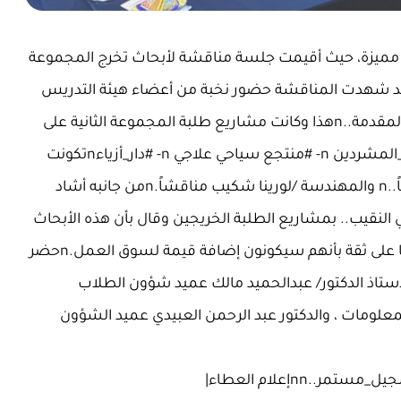
مميزة، حيث أقيمت جلسة مناقشة لأبحاث تخرج المجموعة
 وقد شهدت المناقشة حضور نخبة من أعضاء هيئة التدريس
وقيادات الجامعة، الذين أشادوا بالمستوى المتميز للأبحاث المقدمة..nهذا وكانت مشاريع طلبة المجموعة الثانية على
النحو التالي: n- #متحف_فني n- #مركز_إيواء_وتأهيل_الأطفال_المشردين n- #منتجع سياحي علاجي n- #دار_أزياءnتكونت
لجنة المناقشة من:nالمهندس/ ايمن القرشي مشرفاً رئيساً..n والمهندسة /لورينا شكيب مناقشاً.nمن جانبه أشاد
 النقيب.. بمشاريع الطلبة الخريجين وقال بأن هذه الأبحاث
تعكس المستوى العلمي المتميز الذي وصل إليه طلابنا، وأنا على ثقة بأنهم سيكونون إضافة قيمة لسوق العمل.nحضر
تاذ الدكتور/ عبدالحميد مالك عميد شؤون الطلاب
لمعلومات ، والدكتور عبد الرحمن العبيدي عميد الشؤون