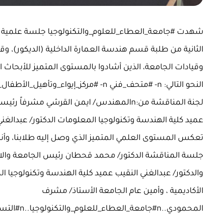
شهدت #جامعة_العطاء_للعلوم_والتكنولوجيا جلسة علمية 
الثانية من طلبة قسم هندسة العمارة الداخلية (الديكور)،
عميد كلية الهندسة وتكنولوجيا المعلومات الدكتور/ عبدالغني
جلسة المناقشة الدكتور/ محمد قحطان رئيس الجامعة والاس
والدكتور/ عبدالغني النقيب عميد كلية الهندسة وتكنولوجيا ا
الأكاديمية ، وأمين عام الجامعة الأستاذ/ مشرف
المحمودي..n#جامعة_العطاء_للعلوم_والتكنولوجيا..n#التسجيل_مستمر..nnإعلام العطاء|