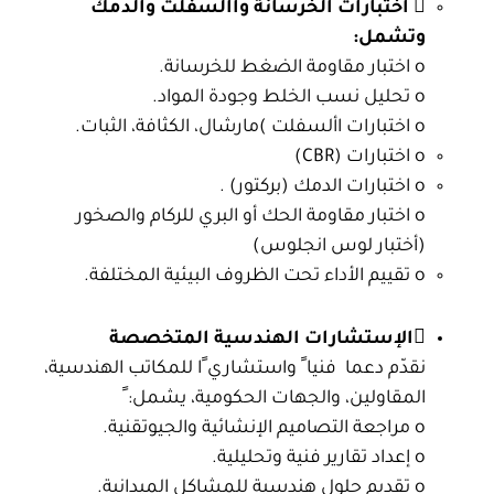
 اختبارات الخرسانة واألسفلت والدمك
وتشمل:
o اختبار مقاومة الضغط للخرسانة.
o تحليل نسب الخلط وجودة المواد.
o اختبارات األسفلت )مارشال، الكثافة، الثبات.
o اختبارات (CBR)
o اختبارات الدمك (بركتور) .
o اختبار مقاومة الحك أو البري للركام والصخور
(أختبار لوس انجلوس)
o تقييم الأداء تحت الظروف البيئية المختلفة.
الإستشارات الهندسية المتخصصة
نقدّم دعما فنيا ً واستشاري ًا للمكاتب الهندسية،
المقاولين، والجهات الحكومية، يشمل: ً
o مراجعة التصاميم الإنشائية والجيوتقنية.
o إعداد تقارير فنية وتحليلية.
o تقديم حلول هندسية للمشاكل الميدانية.