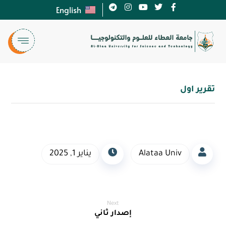
English
تقرير اول
Alataa Univ
يناير 1, 2025
Next
إصدار ثاني