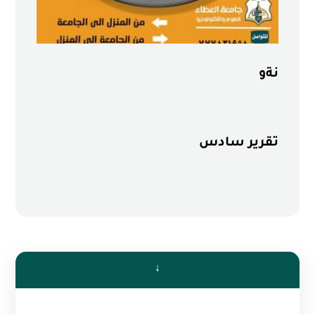
نةو
تقرير سادس
↓